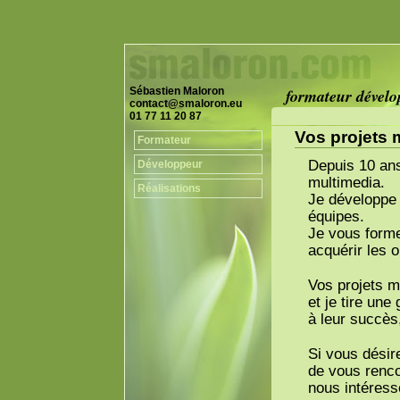
Sébastien Maloron
formateur dével
contact@smaloron.eu
01 77 11 20 87
Vos projets m
Formateur
Depuis 10 ans
Développeur
multimedia.
Réalisations
Je développe 
équipes.
Je vous forme
acquérir les 
Vos projets m
et je tire une
à leur succès,
Si vous désir
de vous renco
nous intéress