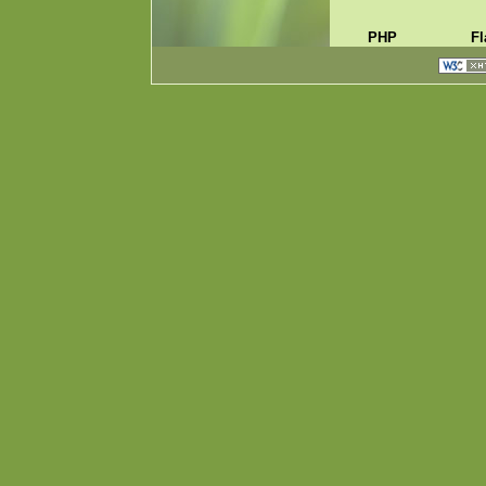
PHP
Fl
ASP.NET
H
ActionScript
C
Javascript
Di
Lingo
Ac